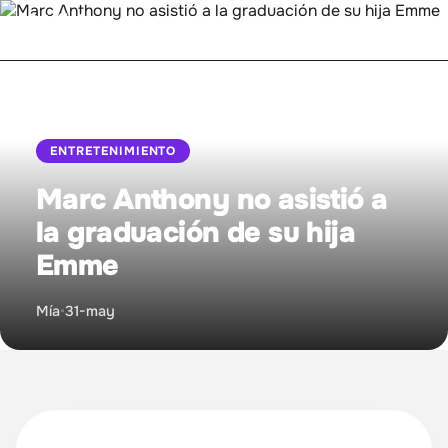
Inicio
ENTRETENIMIENTO
Bienestar
Marc Anthony no asistió a
Entretenimiento
la graduación de su hija
Emme
Mujer Empoderada
Mía
•
31-may
Proyecto MIA
Relaciones
Sintonízanos