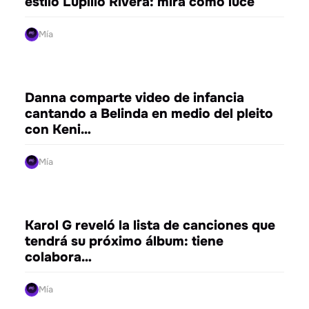
estilo Lupillo Rivera: mira cómo luce
Mía
ENTRETENIMIENTO
Danna comparte video de infancia
cantando a Belinda en medio del pleito
con Keni…
Mía
ENTRETENIMIENTO
Karol G reveló la lista de canciones que
tendrá su próximo álbum: tiene
colabora…
Mía