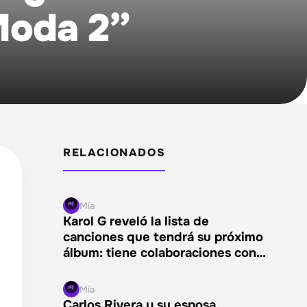
 Moda 2”
RELACIONADOS
Mía
Karol G reveló la lista de
canciones que tendrá su próximo
álbum: tiene colaboraciones con…
Mía
Carlos Rivera y su esposa