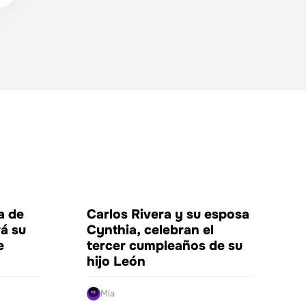
NIMIENTO
ENTRETENIMIENTO
ta de
Carlos Rivera y su esposa
á su
Cynthia, celebran el
e
tercer cumpleaños de su
hijo León
Mía