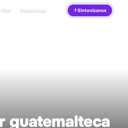
 MIA
Relaciones
Sintonízanos
r guatemalteca