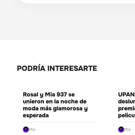
PODRÍA INTERESARTE
ENTRETENIMIENTO
Rosal y Mia 937 se
UPANA
unieron en la noche de
deslu
moda más glamorosa y
premi
esperada
pelic
Mía
Mía