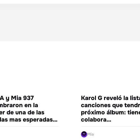
ENTRETENIMIENTO
ENTRETE
 y Mia 937
Karol G reveló la lis
mbraron en la
canciones que tendr
er de una de las
próximo álbum: tien
ulas mas esperadas…
colabora…
Mía