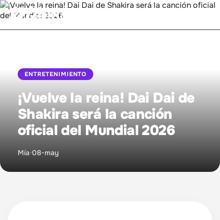
Inicio
ENTRETENIMIENTO
Bienestar
¡Vuelve la reina! Dai Dai de
Entretenimiento
Shakira será la canción
oficial del Mundial 2026
Mujer Empoderada
Mía
•
08-may
Proyecto MIA
Relaciones
Sintonízanos