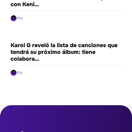
con Keni…
Mía
ENTRETENIMIENTO
Karol G reveló la lista de canciones que
tendrá su próximo álbum: tiene
colabora…
Mía