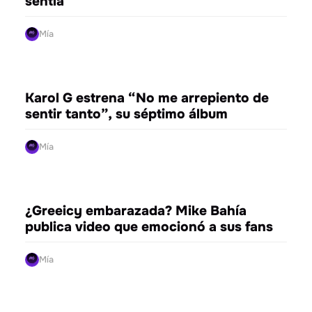
sentía”
Mía
ENTRETENIMIENTO
Karol G estrena “No me arrepiento de
sentir tanto”, su séptimo álbum
Mía
ENTRETENIMIENTO
¿Greeicy embarazada? Mike Bahía
publica video que emocionó a sus fans
Mía