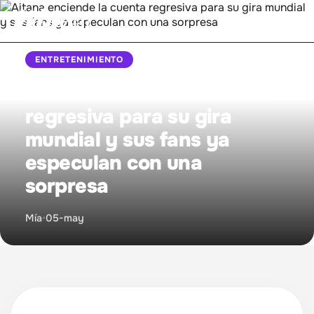
ENTRETENIMIENTO
Inicio
Aitana enciende la cuenta
regresiva para su gira
Bienestar
mundial y sus fans ya
Entretenimiento
especulan con una
sorpresa
Mujer Empoderada
Mía
•
05-may
Proyecto MIA
Relaciones
Sintonízanos