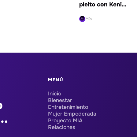
pleito con Keni…
Mía
MENÚ
Inicio
Bienestar
o
Entretenimiento
Mujer Empoderada
..
Proyecto MIA
Relaciones