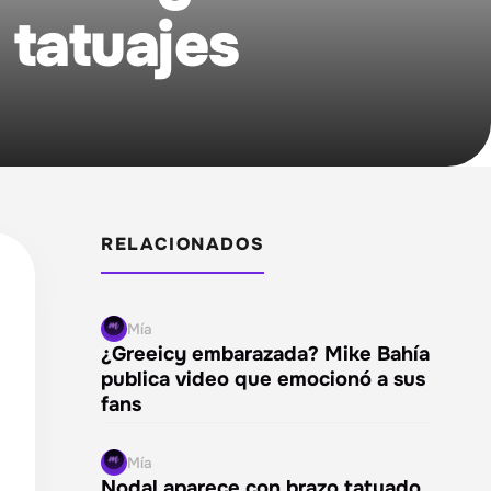
tatuajes
RELACIONADOS
Mía
¿Greeicy embarazada? Mike Bahía
publica video que emocionó a sus
fans
Mía
Nodal aparece con brazo tatuado