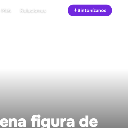
 MIA
Relaciones
Sintonízanos
ena figura de