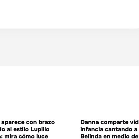
ENTRETENIMIENTO
ENTRETE
 aparece con brazo
Danna comparte vid
o al estilo Lupillo
infancia cantando a
a: mira cómo luce
Belinda en medio de