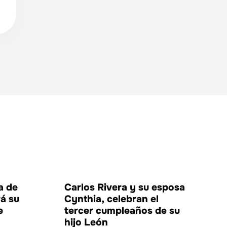
NIMIENTO
ENTRETENIMIENTO
ta de
Carlos Rivera y su esposa
á su
Cynthia, celebran el
e
tercer cumpleaños de su
hijo León