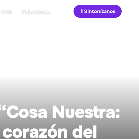
 MIA
Relaciones
Sintonízanos
“Cosa Nuestra:
l corazón del