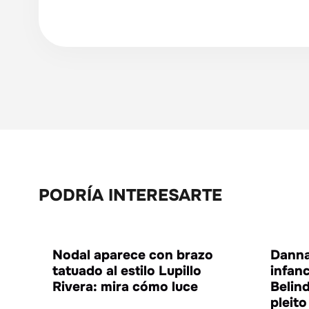
PODRÍA INTERESARTE
ENTRETENIMIENTO
Nodal aparece con brazo
Danna
tatuado al estilo Lupillo
infan
Rivera: mira cómo luce
Belin
pleit