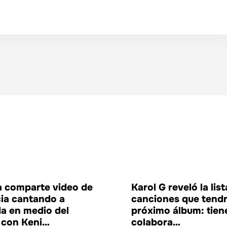
ENTRETENIMIENTO
ENTRETE
 comparte video de
Karol G reveló la lis
cia cantando a
canciones que tendr
da en medio del
próximo álbum: tien
o con Keni…
colabora…