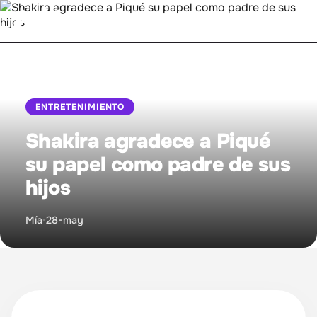
Inicio
ENTRETENIMIENTO
Bienestar
Shakira agradece a Piqué
Entretenimiento
su papel como padre de sus
hijos
Mujer Empoderada
Mía
•
28-may
Proyecto MIA
Relaciones
Sintonízanos