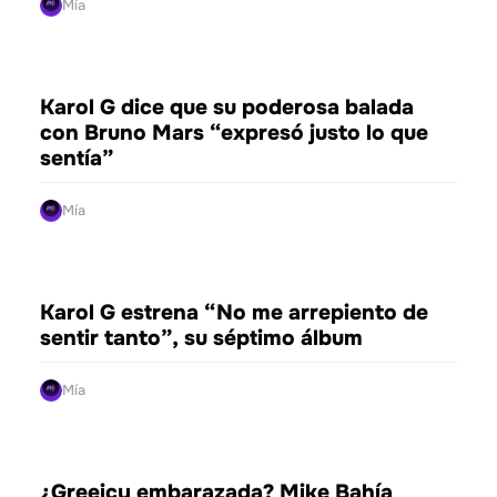
Mía
ENTRETENIMIENTO
Karol G dice que su poderosa balada
con Bruno Mars “expresó justo lo que
sentía”
Mía
ENTRETENIMIENTO
Karol G estrena “No me arrepiento de
sentir tanto”, su séptimo álbum
Mía
ENTRETENIMIENTO
¿Greeicy embarazada? Mike Bahía