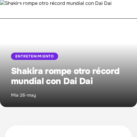
Inicio
Bienestar
ENTRETENIMIENTO
Entretenimiento
Shakira rompe otro récord
mundial con Dai Dai
Mujer Empoderada
Mía
•
26-may
Proyecto MIA
Relaciones
Sintonízanos