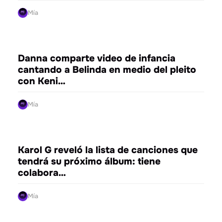
Mía
ENTRETENIMIENTO
Danna comparte video de infancia
cantando a Belinda en medio del pleito
con Keni…
Mía
ENTRETENIMIENTO
Karol G reveló la lista de canciones que
tendrá su próximo álbum: tiene
colabora…
Mía