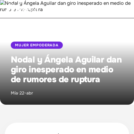
Inicio
MUJER EMPODERADA
Bienestar
Nodal y Ángela Aguilar dan
Entretenimiento
giro inesperado en medio
de rumores de ruptura
Mujer Empoderada
Mía
•
22-abr
Proyecto MIA
Relaciones
Sintonízanos